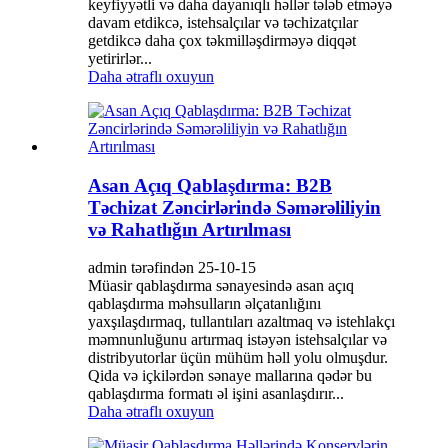
keyfiyyətli və daha dayanıqlı həllər tələb etməyə
davam etdikcə, istehsalçılar və təchizatçılar
getdikcə daha çox təkmilləşdirməyə diqqət
yetirirlər...
Daha ətraflı oxuyun
Asan Açıq Qablaşdırma: B2B
Təchizat Zəncirlərində Səmərəliliyin
və Rahatlığın Artırılması
admin tərəfindən 25-10-15
Müasir qablaşdırma sənayesində asan açıq
qablaşdırma məhsulların əlçatanlığını
yaxşılaşdırmaq, tullantıları azaltmaq və istehlakçı
məmnunluğunu artırmaq istəyən istehsalçılar və
distribyutorlar üçün mühüm həll yolu olmuşdur.
Qida və içkilərdən sənaye mallarına qədər bu
qablaşdırma formatı əl işini asanlaşdırır...
Daha ətraflı oxuyun