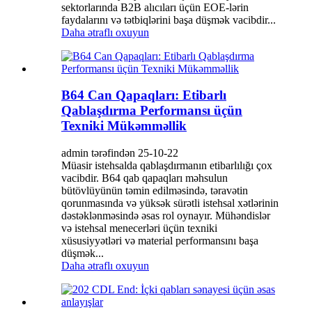
sektorlarında B2B alıcıları üçün EOE-lərin
faydalarını və tətbiqlərini başa düşmək vacibdir...
Daha ətraflı oxuyun
B64 Can Qapaqları: Etibarlı
Qablaşdırma Performansı üçün
Texniki Mükəmməllik
admin tərəfindən 25-10-22
Müasir istehsalda qablaşdırmanın etibarlılığı çox
vacibdir. B64 qab qapaqları məhsulun
bütövlüyünün təmin edilməsində, təravətin
qorunmasında və yüksək sürətli istehsal xətlərinin
dəstəklənməsində əsas rol oynayır. Mühəndislər
və istehsal menecerləri üçün texniki
xüsusiyyətləri və material performansını başa
düşmək...
Daha ətraflı oxuyun