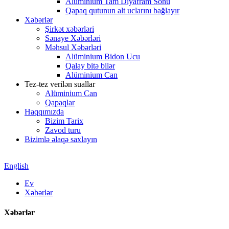
Alüminium Tam Diyafram Sonu
Qapaq qutunun alt uclarını bağlayır
Xəbərlər
Şirkət xəbərləri
Sənaye Xəbərləri
Məhsul Xəbərləri
Alüminium Bidon Ucu
Qalay bitə bilər
Alüminium Can
Tez-tez verilən suallar
Alüminium Can
Qapaqlar
Haqqımızda
Bizim Tarix
Zavod turu
Bizimlə əlaqə saxlayın
English
Ev
Xəbərlər
Xəbərlər