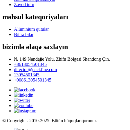
Zavod turu
məhsul kateqoriyaları
Alüminium qutular
Bitirə bilər
bizimlə əlaqə saxlayın
№ 149 Nandajie Yolu, Zhifu Bölgəsi Shandong Çin.
+8613054501345
director@packfine.com
13054501345
+008613054501345
© Copyright - 2010-2025: Bütün hüquqlar qorunur.