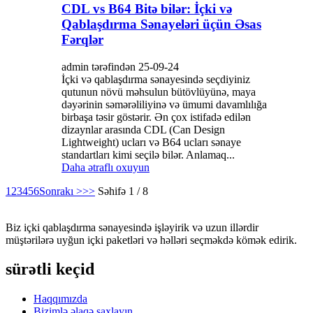
CDL vs B64 Bitə bilər: İçki və
Qablaşdırma Sənayeləri üçün Əsas
Fərqlər
admin tərəfindən 25-09-24
İçki və qablaşdırma sənayesində seçdiyiniz
qutunun növü məhsulun bütövlüyünə, maya
dəyərinin səmərəliliyinə və ümumi davamlılığa
birbaşa təsir göstərir. Ən çox istifadə edilən
dizaynlar arasında CDL (Can Design
Lightweight) ucları və B64 ucları sənaye
standartları kimi seçilə bilər. Anlamaq...
Daha ətraflı oxuyun
1
2
3
4
5
6
Sonrakı >
>>
Səhifə 1 / 8
Biz içki qablaşdırma sənayesində işləyirik və uzun illərdir
müştərilərə uyğun içki paketləri və həlləri seçməkdə kömək edirik.
sürətli keçid
Haqqımızda
Bizimlə əlaqə saxlayın