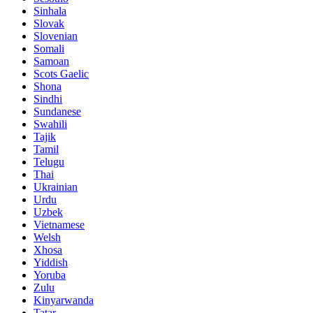
Sinhala
Slovak
Slovenian
Somali
Samoan
Scots Gaelic
Shona
Sindhi
Sundanese
Swahili
Tajik
Tamil
Telugu
Thai
Ukrainian
Urdu
Uzbek
Vietnamese
Welsh
Xhosa
Yiddish
Yoruba
Zulu
Kinyarwanda
Tatar