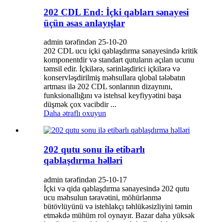
202 CDL End: İçki qabları sənayesi
üçün əsas anlayışlar
admin tərəfindən 25-10-20
202 CDL ucu içki qablaşdırma sənayesində kritik
komponentdir və standart qutuların açılan ucunu
təmsil edir. İçkilərə, sərinləşdirici içkilərə və
konservləşdirilmiş məhsullara qlobal tələbatın
artması ilə 202 CDL sonlarının dizaynını,
funksionallığını və istehsal keyfiyyətini başa
düşmək çox vacibdir ...
Daha ətraflı oxuyun
202 qutu sonu ilə etibarlı
qablaşdırma həlləri
admin tərəfindən 25-10-17
İçki və qida qablaşdırma sənayesində 202 qutu
ucu məhsulun təravətini, möhürlənmə
bütövlüyünü və istehlakçı təhlükəsizliyini təmin
etməkdə mühüm rol oynayır. Bazar daha yüksək