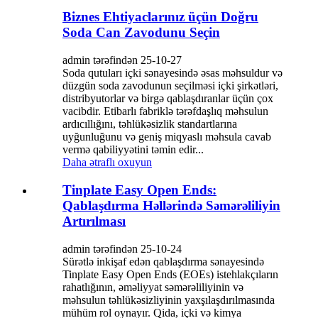
Biznes Ehtiyaclarınız üçün Doğru
Soda Can Zavodunu Seçin
admin tərəfindən 25-10-27
Soda qutuları içki sənayesində əsas məhsuldur və
düzgün soda zavodunun seçilməsi içki şirkətləri,
distribyutorlar və birgə qablaşdıranlar üçün çox
vacibdir. Etibarlı fabriklə tərəfdaşlıq məhsulun
ardıcıllığını, təhlükəsizlik standartlarına
uyğunluğunu və geniş miqyaslı məhsula cavab
vermə qabiliyyətini təmin edir...
Daha ətraflı oxuyun
Tinplate Easy Open Ends:
Qablaşdırma Həllərində Səmərəliliyin
Artırılması
admin tərəfindən 25-10-24
Sürətlə inkişaf edən qablaşdırma sənayesində
Tinplate Easy Open Ends (EOEs) istehlakçıların
rahatlığının, əməliyyat səmərəliliyinin və
məhsulun təhlükəsizliyinin yaxşılaşdırılmasında
mühüm rol oynayır. Qida, içki və kimya