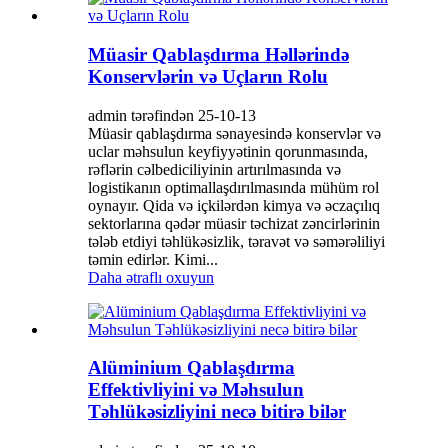
Müasir Qablaşdırma Həllərində
Konservlərin və Uçların Rolu
admin tərəfindən 25-10-13
Müasir qablaşdırma sənayesində konservlər və
uclar məhsulun keyfiyyətinin qorunmasında,
rəflərin cəlbediciliyinin artırılmasında və
logistikanın optimallaşdırılmasında mühüm rol
oynayır. Qida və içkilərdən kimya və əczaçılıq
sektorlarına qədər müasir təchizat zəncirlərinin
tələb etdiyi təhlükəsizlik, təravət və səmərəliliyi
təmin edirlər. Kimi...
Daha ətraflı oxuyun
Alüminium Qablaşdırma
Effektivliyini və Məhsulun
Təhlükəsizliyini necə bitirə bilər