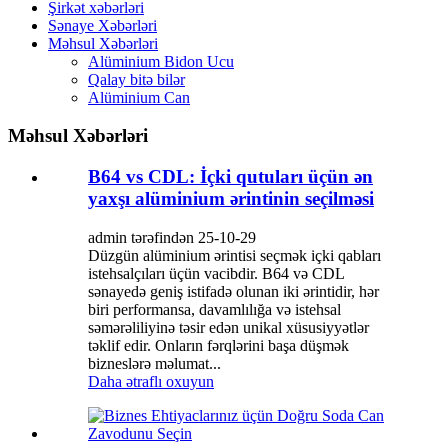
Şirkət xəbərləri
Sənaye Xəbərləri
Məhsul Xəbərləri
Alüminium Bidon Ucu
Qalay bitə bilər
Alüminium Can
Məhsul Xəbərləri
B64 vs CDL: İçki qutuları üçün ən
yaxşı alüminium ərintinin seçilməsi
admin tərəfindən 25-10-29
Düzgün alüminium ərintisi seçmək içki qabları
istehsalçıları üçün vacibdir. B64 və CDL
sənayedə geniş istifadə olunan iki ərintidir, hər
biri performansa, davamlılığa və istehsal
səmərəliliyinə təsir edən unikal xüsusiyyətlər
təklif edir. Onların fərqlərini başa düşmək
bizneslərə məlumat...
Daha ətraflı oxuyun