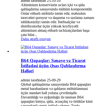
admin tərəfindən 25-10-10
Alüminium konservlərin ucları içki və qida
qablaşdırma sənayesində mühüm komponentdir.
Onlar etibarlı möhürlə təmin edir, məhsulun
təravətini qoruyur və daşınma və saxlama zamanı
təhlükəsizliyi təmin edir. İstehsalçılar və
distribyutorlar üçün yüksək keyfiyyətli
alüminium almaq etibarlı təchizatçılardan başa
çata bilər...
Daha ətraflı oxuyun
B64 Qapaqlar: Sənaye və Ticarət
İstifadəsi üçün Əsas Qablaşdırma
Həlləri
admin tərəfindən 25-09-29
Qlobal qablaşdırma sənayesində B64 qapaqları
metal barabanların və qabların möhürlənməsi
üçün standart həll yoluna çevrilmişdir.
Davamlılığı və uyğunluğu ilə tanınan B64
qapaqları kimya, qida, əczaçılıq və örtüklər kimi
sənayelərdə geniş istifadə olunur. Toplu