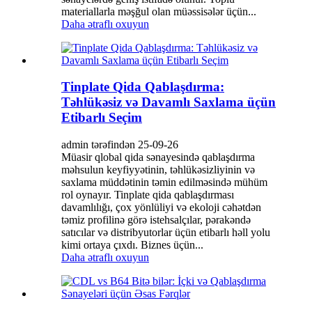
materiallarla məşğul olan müəssisələr üçün...
Daha ətraflı oxuyun
Tinplate Qida Qablaşdırma:
Təhlükəsiz və Davamlı Saxlama üçün
Etibarlı Seçim
admin tərəfindən 25-09-26
Müasir qlobal qida sənayesində qablaşdırma
məhsulun keyfiyyətinin, təhlükəsizliyinin və
saxlama müddətinin təmin edilməsində mühüm
rol oynayır. Tinplate qida qablaşdırması
davamlılığı, çox yönlüliyi və ekoloji cəhətdən
təmiz profilinə görə istehsalçılar, pərakəndə
satıcılar və distribyutorlar üçün etibarlı həll yolu
kimi ortaya çıxdı. Biznes üçün...
Daha ətraflı oxuyun