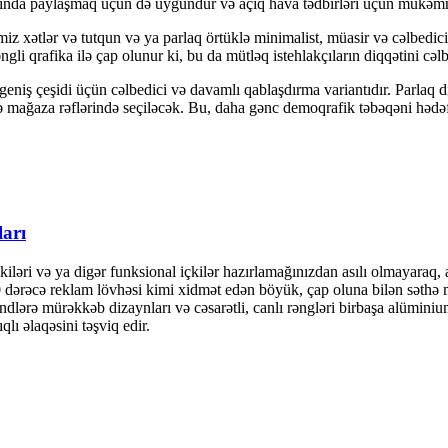
rasında paylaşmaq üçün də uyğundur və açıq hava tədbirləri üçün mükəm
 xətlər və tutqun və ya parlaq örtüklə minimalist, müasir və cəlbedicid
gli qrafika ilə çap olunur ki, bu da mütləq istehlakçıların diqqətini cəlb
eniş çeşidi üçün cəlbedici və davamlı qablaşdırma variantıdır. Parlaq d
ək və mağaza rəflərində seçiləcək. Bu, daha gənc demoqrafik təbəqəni hə
ları
çkiləri və ya digər funksional içkilər hazırlamağınızdan asılı olmayaraq,
60 dərəcə reklam lövhəsi kimi xidmət edən böyük, çap oluna bilən səthə 
lərə mürəkkəb dizaynları və cəsarətli, canlı rəngləri birbaşa alüminiu
qlı əlaqəsini təşviq edir.