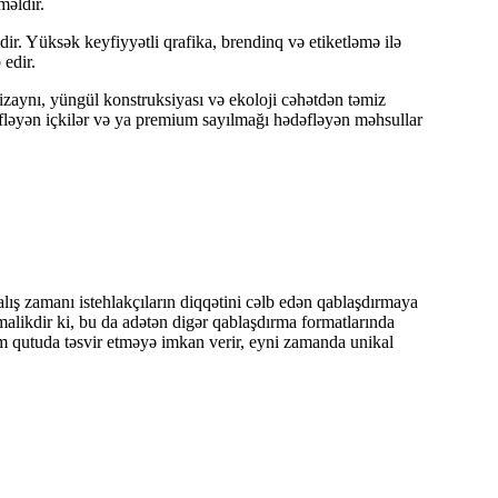
məldir.
ir. Yüksək keyfiyyətli qrafika, brendinq və etiketləmə ilə
 edir.
izaynı, yüngül konstruksiyası və ekoloji cəhətdən təmiz
dəfləyən içkilər və ya premium sayılmağı hədəfləyən məhsullar
 alış zamanı istehlakçıların diqqətini cəlb edən qablaşdırmaya
malikdir ki, bu da adətən digər qablaşdırma formatlarında
m qutuda təsvir etməyə imkan verir, eyni zamanda unikal