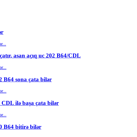
ər
çatır, asan açıq uc 202 B64/CDL
 B64 sona çata bilər
CDL ilə başa çata bilər
 B64 bitirə bilər