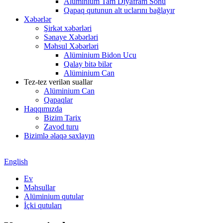
Alüminium Tam Diyafram Sonu
Qapaq qutunun alt uclarını bağlayır
Xəbərlər
Şirkət xəbərləri
Sənaye Xəbərləri
Məhsul Xəbərləri
Alüminium Bidon Ucu
Qalay bitə bilər
Alüminium Can
Tez-tez verilən suallar
Alüminium Can
Qapaqlar
Haqqımızda
Bizim Tarix
Zavod turu
Bizimlə əlaqə saxlayın
English
Ev
Məhsullar
Alüminium qutular
İçki qutuları