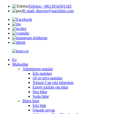
Telefon: +8613054501345
E-mail: director@packfine.com
Ev
Məhsullar
Alüminium qutular
İçki qutuları
Əl işi pivə qutuları
Xüsusi Çap edə bilərsiniz
Enerji içkiləri ola bilər
Şirə bilər
Soda bilər
Bitirə bilər
İçki bitir
Qapağı soyun