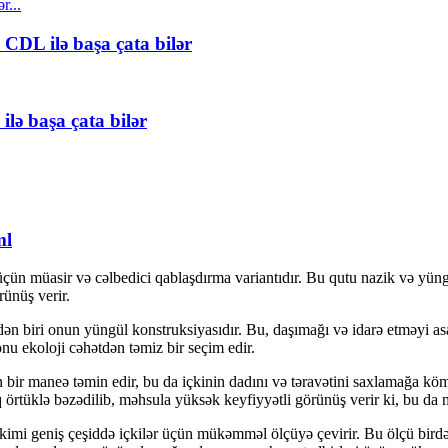
CDL ilə başa çata bilər
lə başa çata bilər
ml
üçün müasir və cəlbedici qablaşdırma variantıdır. Bu qutu nazik və yü
rünüş verir.
ən biri onun yüngül konstruksiyasıdır. Bu, daşımağı və idarə etməyi as
 onu ekoloji cəhətdən təmiz bir seçim edir.
bir maneə təmin edir, bu da içkinin dadını və təravətini saxlamağa kömə
 örtüklə bəzədilib, məhsula yüksək keyfiyyətli görünüş verir ki, bu da mü
kimi geniş çeşiddə içkilər üçün mükəmməl ölçüyə çevirir. Bu ölçü birdəf