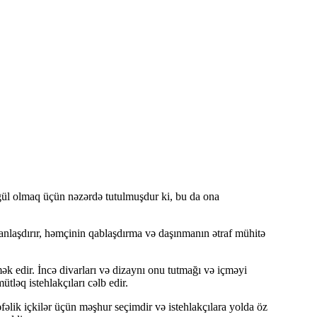
ngül olmaq üçün nəzərdə tutulmuşdur ki, bu da ona
anlaşdırır, həmçinin qablaşdırma və daşınmanın ətraf mühitə
k edir. İncə divarları və dizaynı onu tutmağı və içməyi
tləq istehlakçıları cəlb edir.
əlik içkilər üçün məşhur seçimdir və istehlakçılara yolda öz