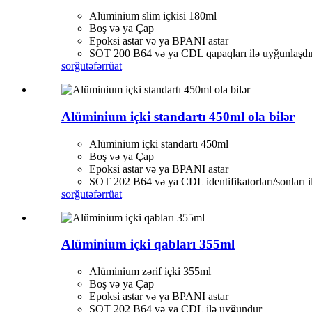
Alüminium slim içkisi 180ml
Boş və ya Çap
Epoksi astar və ya BPANI astar
SOT 200 B64 və ya CDL qapaqları ilə uyğunlaşdı
sorğu
təfərrüat
Alüminium içki standartı 450ml ola bilər
Alüminium içki standartı 450ml
Boş və ya Çap
Epoksi astar və ya BPANI astar
SOT 202 B64 və ya CDL identifikatorları/sonları i
sorğu
təfərrüat
Alüminium içki qabları 355ml
Alüminium zərif içki 355ml
Boş və ya Çap
Epoksi astar və ya BPANI astar
SOT 202 B64 və ya CDL ilə uyğundur