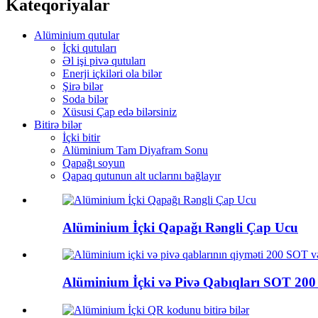
Kateqoriyalar
Alüminium qutular
İçki qutuları
Əl işi pivə qutuları
Enerji içkiləri ola bilər
Şirə bilər
Soda bilər
Xüsusi Çap edə bilərsiniz
Bitirə bilər
İçki bitir
Alüminium Tam Diyafram Sonu
Qapağı soyun
Qapaq qutunun alt uclarını bağlayır
Alüminium İçki Qapağı Rəngli Çap Ucu
Alüminium İçki və Pivə Qabıqları SOT 20