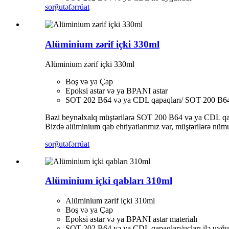
sorğu
təfərrüat
Alüminium zərif içki 330ml
Alüminium zərif içki 330ml
Boş və ya Çap
Epoksi astar və ya BPANI astar
SOT 202 B64 və ya CDL qapaqları/ SOT 200 B64 
Bəzi beynəlxalq müştərilərə SOT 200 B64 və ya CDL qapaq
Bizdə alüminium qab ehtiyatlarımız var, müştərilərə nümun
sorğu
təfərrüat
Alüminium içki qabları 310ml
Alüminium zərif içki 310ml
Boş və ya Çap
Epoksi astar və ya BPANI astar materialı
SOT 202 B64 və ya CDL qapaqları/ucları ilə uyğu