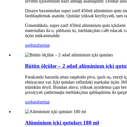
sevimli içkilərindən həzz almağı asanlaşdırır. Dostlar a
Dizayn baxımından super zərif 450ml alüminium qutu təmiz
fərdiləşdirmək asandır. Qutular yüksək keyfiyyətli, tam rən
Ümumilikdə, super zərif 450ml alüminium qutu içkilərin g
materialları ilə o, şübhəsiz ki, istehlakçıları cəlb edəc
üçün mükəmməldir.
sorğu
təfərrüat
Bütün ölçülər – 2 ədəd alüminium içki qutu
Pərakəndə bazarda artan rəqabətlə pivə, qazlı su, enerji i
ehtiyacınız var. İçki qutuları rəflərdəki markalar üçün 3
mümkün deyil. Bundan əlavə, yüksək ayırdetmə çapı brend
şəxsiyyəti çatdırmaqla istehlakçının qablaşdırma ilə qarşılı
sorğu
təfərrüat
Alüminium içki qutuları 180 ml