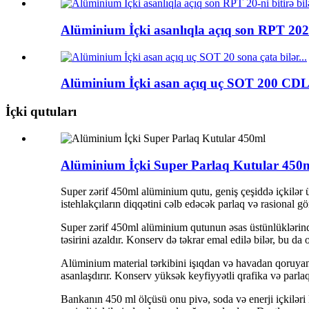
Alüminium İçki asanlıqla açıq son RPT 202 
Alüminium İçki asan açıq uç SOT 200 CDL i
İçki qutuları
Alüminium İçki Super Parlaq Kutular 450
Super zərif 450ml alüminium qutu, geniş çeşiddə içkilər 
istehlakçıların diqqətini cəlb edəcək parlaq və rasional gö
Super zərif 450ml alüminium qutunun əsas üstünlüklərind
təsirini azaldır. Konserv də təkrar emal edilə bilər, bu da
Alüminium material tərkibini işıqdan və havadan qoruyan 
asanlaşdırır. Konserv yüksək keyfiyyətli qrafika və parlaq
Bankanın 450 ml ölçüsü onu pivə, soda və enerji içkiləri 