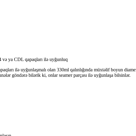
və ya CDL qapaqları ilə uyğunluq
ları ilə uyğunlaşmalı olan 330ml qalınlığında müxtəlif boyun diametr
ələr göndərə bilərik ki, onlar seamer parçası ilə uyğunlaşa bilsinlər.
nlaşın