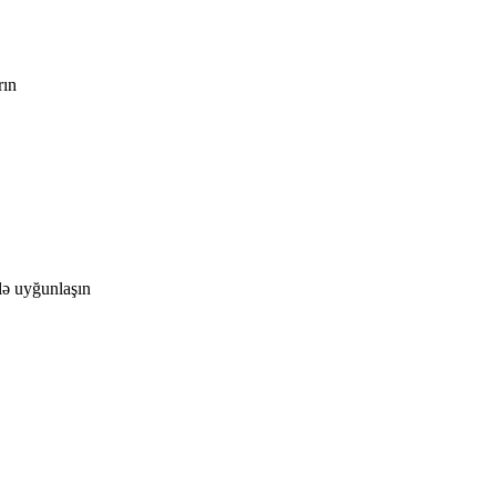
rın
lə uyğunlaşın