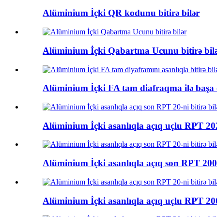
Alüminium İçki QR kodunu bitirə bilər
Alüminium İçki Qabartma Ucunu bitirə bil
Alüminium İçki FA tam diafraqma ilə başa 
Alüminium İçki asanlıqla açıq uçlu RPT 202
Alüminium İçki asanlıqla açıq son RPT 200 
Alüminium İçki asanlıqla açıq uçlu RPT 200