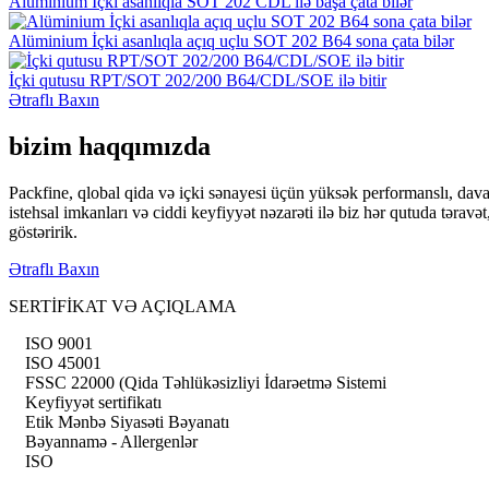
Alüminium İçki asanlıqla SOT 202 CDL ilə başa çata bilər
Alüminium İçki asanlıqla açıq uçlu SOT 202 B64 sona çata bilər
İçki qutusu RPT/SOT 202/200 B64/CDL/SOE ilə bitir
Ətraflı Baxın
bizim haqqımızda
Packfine, qlobal qida və içki sənayesi üçün yüksək performanslı, dava
istehsal imkanları və ciddi keyfiyyət nəzarəti ilə biz hər qutuda tərav
göstəririk.
Ətraflı Baxın
SERTİFİKAT VƏ AÇIQLAMA
ISO 9001
ISO 45001
FSSC 22000 (Qida Təhlükəsizliyi İdarəetmə Sistemi
Keyfiyyət sertifikatı
Etik Mənbə Siyasəti Bəyanatı
Bəyannamə - Allergenlər
ISO