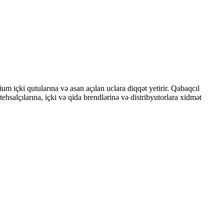
 içki qutularına və asan açılan uclara diqqət yetirir. Qabaqcıl
ehsalçılarına, içki və qida brendlərinə və distribyutorlara xidmət