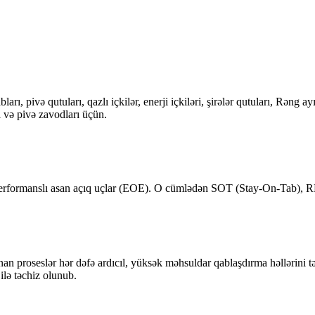
arı, pivə qutuları, qazlı içkilər, enerji içkiləri, şirələr qutuları, Rən
i və pivə zavodları üçün.
 performanslı asan açıq uçlar (EOE). O cümlədən SOT (Stay-On-Tab), R
nan proseslər hər dəfə ardıcıl, yüksək məhsuldar qablaşdırma həllərini t
ilə təchiz olunub.