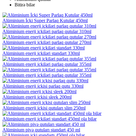
Bitirə bilər
Alüminium İçki Super Parlaq Kutular 450ml
Alüminium enerji içkiləri parlaq qutular 310ml
Alüminium enerji içkiləri parlaq qutular 270ml
Alüminium enerji içkiləri standart 330ml
Alüminium enerji içkiləri parlaq qutular 355ml
Alüminium enerji içkiləri parlaq qutular 355ml
Alüminium enerji içkisi parlaq qutu 330ml
Alüminium enerji içkisi sleek 200ml
Alüminium enerji içkisi qutuları slim 250ml
Alüminium enerji içkiləri standart 450ml ola bilər
Alüminium pivə qutuları standart 450 ml