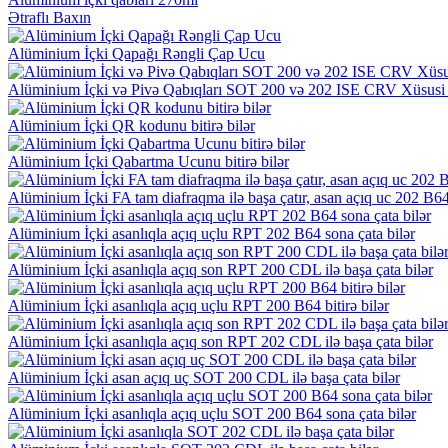
Ətraflı Baxın
Alüminium İçki Qapağı Rəngli Çap Ucu
Alüminium İçki və Pivə Qabıqları SOT 200 və 202 ISE CRV Xüsus
Alüminium İçki QR kodunu bitirə bilər
Alüminium İçki Qabartma Ucunu bitirə bilər
Alüminium İçki FA tam diafraqma ilə başa çatır, asan açıq uc 202 B
Alüminium İçki asanlıqla açıq uçlu RPT 202 B64 sona çata bilər
Alüminium İçki asanlıqla açıq son RPT 200 CDL ilə başa çata bilər
Alüminium İçki asanlıqla açıq uçlu RPT 200 B64 bitirə bilər
Alüminium İçki asanlıqla açıq son RPT 202 CDL ilə başa çata bilər
Alüminium İçki asan açıq uç SOT 200 CDL ilə başa çata bilər
Alüminium İçki asanlıqla açıq uçlu SOT 200 B64 sona çata bilər