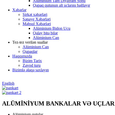
Alüminium Tam Diyafram Sonu
Qapaq qutunun alt uclarını bağlayır
Xəbərlər
Şirkət xəbərləri
Sənaye Xəbərləri
Məhsul Xəbərləri
Alüminium Bidon Ucu
Qalay bitə bilər
Alüminium Can
Tez-tez verilən suallar
Alüminium Can
Qapaqlar
Haqqımızda
Bizim Tarix
Zavod turu
Bizimlə əlaqə saxlayın
English
ALÜMİNİYUM BANKALAR VƏ UÇLAR
Alüminium qutular