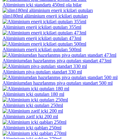
Alüminium içki standartı 450ml ola bilər
slim180ml alüminium enerji içkiləri qutuları
Alüminium enerji içkiləri qutuları 355ml
Alüminium enerji içkiləri qutuları 473ml
Alüminium enerji içkiləri qutuları 500ml
Alüminiumdan hazırlanmış pivə qutuları standart 473ml
Alüminium pivə qutuları standart 330 ml
Alüminiumdan hazırlanmış pivə qutuları standart 500 ml
Alüminium içki qutuları 180 ml
Alüminium içki qutuları 250ml
Alüminium zərif içki 200 ml
Alüminium içki qabları 250ml
Alüminium içki qabları 270ml