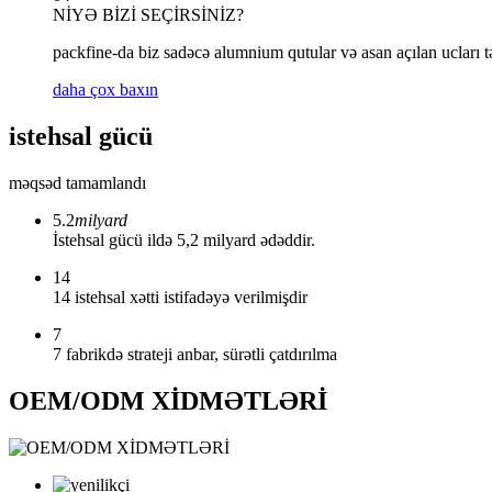
NİYƏ BİZİ SEÇİRSİNİZ?
packfine-da biz sadəcə alumnium qutular və asan açılan ucları t
daha çox baxın
istehsal gücü
məqsəd tamamlandı
5.2
milyard
İstehsal gücü ildə 5,2 milyard ədəddir.
14
14 istehsal xətti istifadəyə verilmişdir
7
7 fabrikdə strateji anbar, sürətli çatdırılma
OEM/ODM XİDMƏTLƏRİ