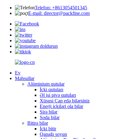
Telefon: +8613054501345
E-mail: director@packfine.com
Ev
Məhsullar
Alüminium qutular
İçki qutuları
Əl işi pivə qutuları
Xüsusi Çap edə bilərsiniz
Enerji içkiləri ola bilər
Şirə bilər
Soda bilər
Bitirə bilər
İçki bitir
Qapağı soyun