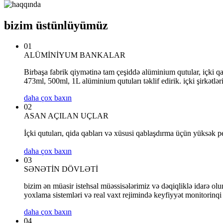
bizim üstünlüyümüz
01
ALÜMİNİYUM BANKALAR
Birbaşa fabrik qiymətinə tam çeşiddə alüminium qutular, içki qabl
473ml, 500ml, 1L alüminium qutuları təklif edirik. içki şirkətlər
daha çox baxın
02
ASAN AÇILAN UÇLAR
İçki qutuları, qida qabları və xüsusi qablaşdırma üçün yüksək
daha çox baxın
03
SƏNƏTİN DÖVLƏTİ
bizim ən müasir istehsal müəssisələrimiz və dəqiqliklə idarə olu
yoxlama sistemləri və real vaxt rejimində keyfiyyət monitorinqi 
daha çox baxın
04