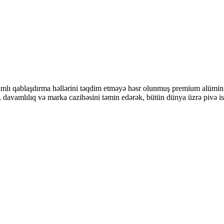
mlı qablaşdırma həllərini təqdim etməyə həsr olunmuş premium alüminium
ət, davamlılıq və marka cazibəsini təmin edərək, bütün dünya üzrə pivə ist