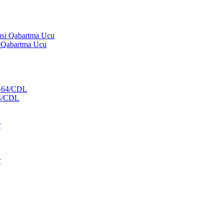
i Qabartma Ucu
64/CDL