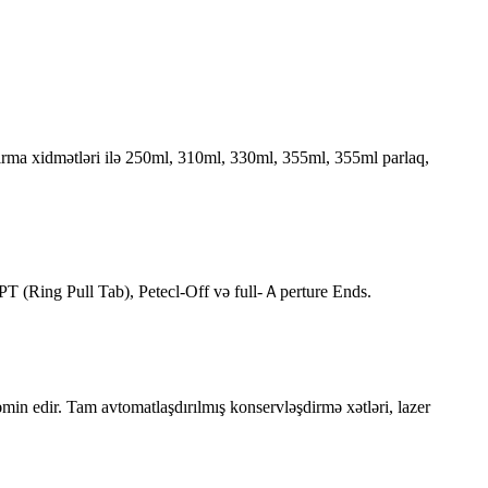
g ayırma xidmətləri ilə 250ml, 310ml, 330ml, 355ml, 355ml parlaq,
PT (Ring Pull Tab), Petecl-Off və full-Ａperture Ends.
əmin edir. Tam avtomatlaşdırılmış konservləşdirmə xətləri, lazer